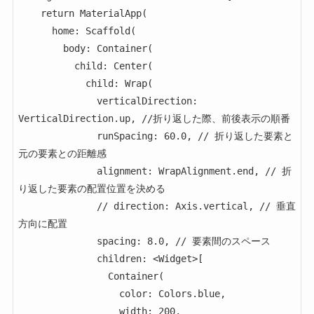
    return MaterialApp(

      home: Scaffold(

        body: Container(

          child: Center(

            child: Wrap(

              verticalDirection: 
VerticalDirection.up, //折り返した際、前後表示の順番

              runSpacing: 60.0, // 折り返した要素と
元の要素との距離感

              alignment: WrapAlignment.end, // 折
り返した要素の配置位置を決める

              // direction: Axis.vertical, // 垂直
方向に配置

              spacing: 8.0, // 要素間のスペース

              children: <Widget>[

                Container(

                  color: Colors.blue,

                  width: 200,
