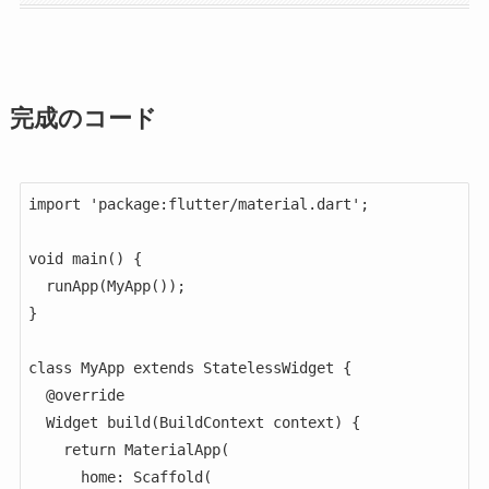
完成のコード
import 'package:flutter/material.dart';

void main() {

  runApp(MyApp());

}

class MyApp extends StatelessWidget {

  @override

  Widget build(BuildContext context) {

    return MaterialApp(

      home: Scaffold(
