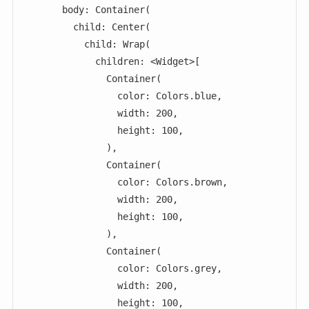
        body: Container(

          child: Center(

            child: Wrap(

              children: <Widget>[

                Container(

                  color: Colors.blue,

                  width: 200,

                  height: 100,

                ),

                Container(

                  color: Colors.brown,

                  width: 200,

                  height: 100,

                ),

                Container(

                  color: Colors.grey,

                  width: 200,

                  height: 100,
