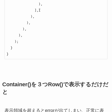
                ),

              ],Ï

            ),

          ),

        ),

      ),

    );

  }

Container()を３つRow()で表示するだけだ
と
表示領域を超えるとerrorが出てしまい、正常に表