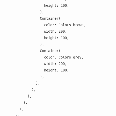
                  height: 100,

                ),

                Container(

                  color: Colors.brown,

                  width: 200,

                  height: 100,

                ),

                Container(

                  color: Colors.grey,

                  width: 200,

                  height: 100,

                ),

              ],

            ),

          ),

        ),

      ),

    );
