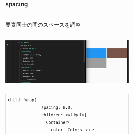
spacing
要素同士の間のスペースを調整
child: Wrap(

              spacing: 8.0,

              children: <Widget>[

                Container(

                  color: Colors.blue,
