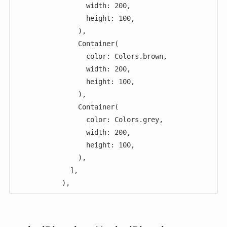
                  width: 200,

                  height: 100,

                ),

                Container(

                  color: Colors.brown,

                  width: 200,

                  height: 100,

                ),

                Container(

                  color: Colors.grey,

                  width: 200,

                  height: 100,

                ),

              ],

            ),