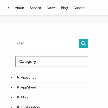
About
Service
News
Blog
Contact
Category
Anaconda
AppSheet
Blog
colaboratory