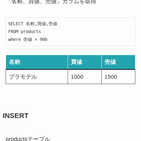
「
名称、買値、売値
」カラムを取得
SELECT 名称,買値,売値

FROM products

where 売値 > 900
名称
買値
売値
プラモデル
1000
1500
INSERT
productsテーブル