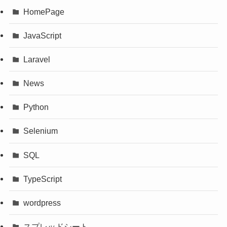
HomePage
JavaScript
Laravel
News
Python
Selenium
SQL
TypeScript
wordpress
スプレッドシート